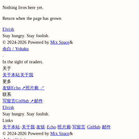
Nothing lives here yet.
Return when the page has grown.
Elvish
Stay hungry. Stay foolish.
©
2024-2026
Powered by
Mix Space
&
余白 / Yohaku
.
In the sight of
readers.
关于
关于本站
关于我
更多
友链
Echo
↗
照片廊
↗
联系
写留言
GitHub
↗
邮件
Elvish
Stay hungry. Stay foolish.
Links
关于本站
·
关于我
·
友链
·
Echo
·
照片廊
·
写留言
·
GitHub
·
邮件
©
2024-2026
Powered by
Mix Space
&