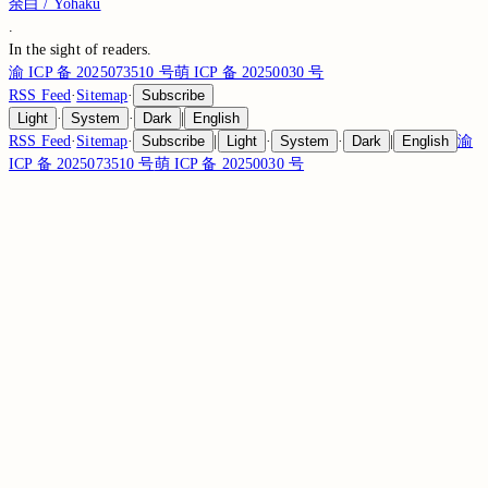
余白 / Yohaku
.
In the sight of
readers.
渝 ICP 备 2025073510 号
萌 ICP 备 20250030 号
RSS Feed
·
Sitemap
·
Subscribe
Light
·
System
·
Dark
|
English
RSS Feed
·
Sitemap
·
Subscribe
|
Light
·
System
·
Dark
|
English
渝
ICP 备 2025073510 号
萌 ICP 备 20250030 号